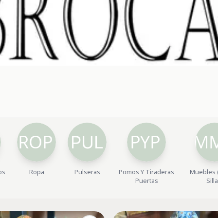
os
Ropa
Pulseras
Pomos Y Tiraderas
Muebles 
Puertas
Sill