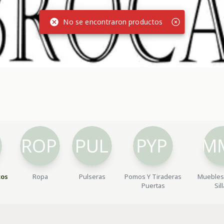
No se encontraron productos
cos
Ropa
Pulseras
Pomos Y Tiraderas
Muebles
Puertas
Sil