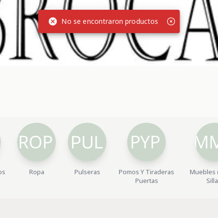
No se encontraron productos
os
Ropa
Pulseras
Pomos Y Tiraderas
Muebles 
Puertas
Sill